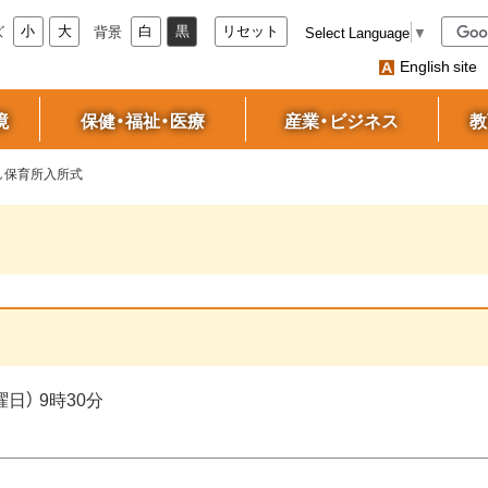
サ
キ
ズ
背景
Select Language
▼
小
大
白
黒
リセット
イ
ー
English site
ワ
ト
ー
内
境
保健・福祉・医療
産業・ビジネス
教
ド
検
索
し保育所入所式
曜日） 9時30分