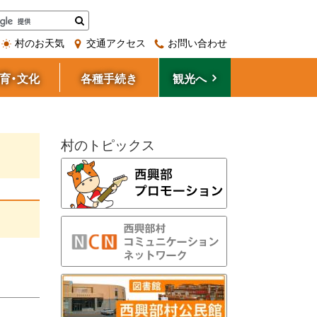
検
索
村のお天気
交通アクセス
お問い合わせ
育・文化
各種手続き
観光へ
サ
村のトピックス
イ
ド
・
メ
ニ