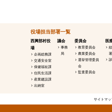
本
役場担当部署一覧
文
へ
西興部村役
議会
委員会
医
戻
場
事務
教育委員会
局
農業委員会
る
企画総務課
選挙管理委員
交通安全室
メ
会
保健福祉課
ニ
監査委員会
住民生活課
ュ
産業建設課
ー
出納室
へ
戻
サ
サイトマッ
る
イ