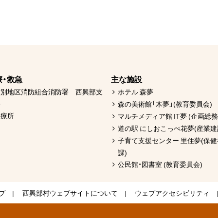
療・救急
主な施設
紋別地区消防組合消防署 西興部支
ホテル 森夢
署
森の美術館「木夢」(教育委員会)
診療所
マルチメディア館 IT夢 (企画総務
道の駅 にしおこっぺ花夢(産業建
子育て支援センター 里住夢(保
課)
公民館・図書室 (教育委員会)
プ
西興部村ウェブサイトについて
ウェブアクセシビリティ