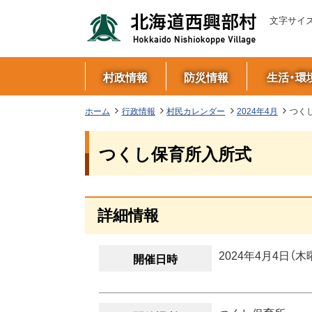
本
本
設
北
ツ
文字サイ
文
文
定
海
関
ー
へ
へ
連
行
道
ル
メ
メ
戻
村政情報
防災情報
生活・環
情
ニ
る
政
西
ニ
報
ュ
メ
現
情
ホーム
行政情報
村民カレンダー
2024年4月
つく
興
在
ュ
ー
ニ
報
位
部
へ
ュ
つくし保育所入所式
置
ー
メ
村
ー
の
ニ
階
へ
行
ペ
層
ュ
戻
詳細情報
ー
詳
政
ー
る
ジ
細
情
内
情
2024年4月4日（木
開催日時
報
目
報
ペ
次
ー
問
ジ
い