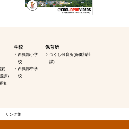
学校
保育所
西興部小学
つくし保育所(保健福祉
校
課)
西興部中学
課)
校
設課)
健福祉
リンク集