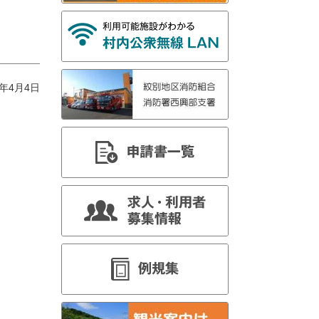
ュ
ー
4年4月4日