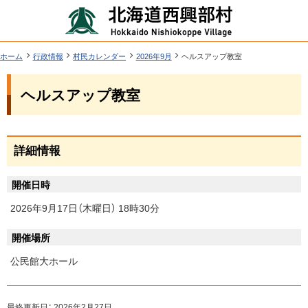
本
北
文
海
へ
道
ツ
現
ホーム
行政情報
村民カレンダー
2026年9月
ヘルスアップ教室
在
西
ー
位
機
興
ヘルスアップ教室
置
ル
能
の
部
階
メ
層
村
ペ
ニ
ー
詳細情報
行
ジ
ュ
政
内
ー
開催日時
目
情
へ
次
2026年9月17日（木曜日） 18時30分
報
開催場所
詳
細
公民館大ホール
情
報
ペ
最終更新日：
2026年2月27日