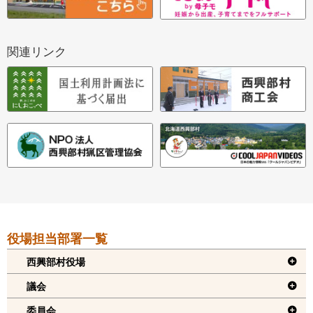
関連リンク
本
役場担当部署一覧
文
へ
西興部村役場
戻
議会
る
委員会