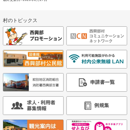
問
ー
い
ジ
サ
合
の
村のトピックス
せ
イ
ト
先・
ッ
担
ド
当
プ
窓
・
へ
口
戻
メ
る
ニ
ュ
ー