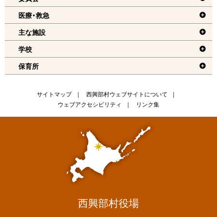
機
医療・救急
能
メ
主な施設
ニ
学校
ュ
保育所
ー
へ
戻
サ
サイトマップ
西興部村ウェブサイトについて
る
ウェブアクセシビリティ
リンク集
イ
ト
情
報
西興部村役場