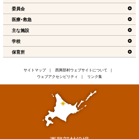
る
委員会
機
医療・救急
能
メ
主な施設
ニ
学校
ュ
保育所
ー
へ
戻
サ
サイトマップ
西興部村ウェブサイトについて
る
ウェブアクセシビリティ
リンク集
イ
ト
情
報