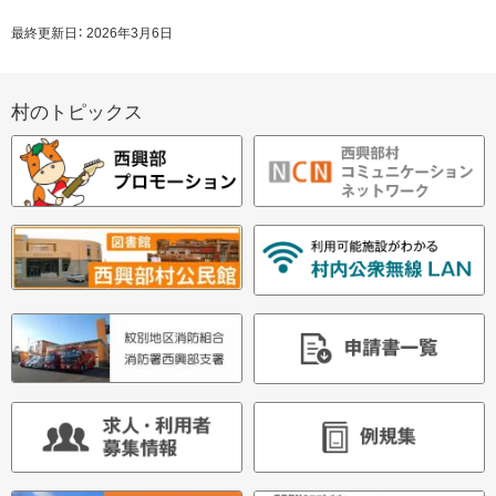
問
ペ
い
最終更新日：
2026年3月6日
ー
合
せ
ジ
サ
先・
の
村のトピックス
担
イ
ト
当
ッ
ド
窓
プ
口
・
へ
戻
メ
る
ニ
ュ
ー