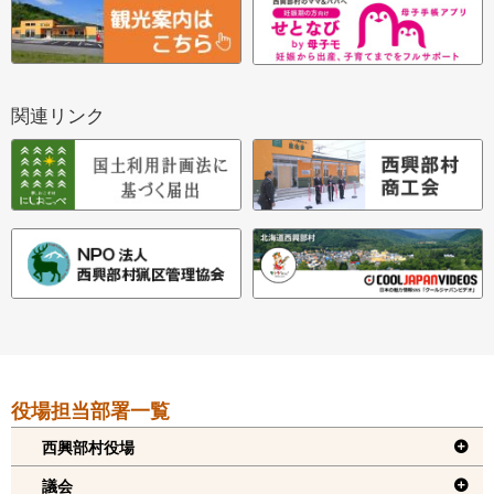
関連リンク
本
役場担当部署一覧
文
へ
西興部村役場
戻
議会