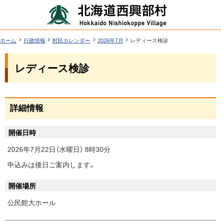
本
北
文
海
へ
道
ツ
現
ホーム
行政情報
村民カレンダー
2026年7月
レディース検診
在
西
ー
位
機
興
レディース検診
置
ル
能
の
部
階
メ
層
村
ペ
ニ
ー
詳細情報
行
ジ
ュ
政
内
ー
開催日時
目
情
へ
次
2026年7月22日（水曜日） 8時30分
報
申込みは後日ご案内します。
詳
細
開催場所
情
公民館大ホール
報