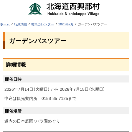
本
北
文
海
へ
道
ツ
現
ホーム
行政情報
村民カレンダー
2026年7月
ガーデンバスツアー
在
西
ー
位
機
興
ガーデンバスツアー
置
ル
能
の
部
階
メ
層
村
ペ
ニ
ー
詳細情報
行
ジ
ュ
政
内
ー
開催日時
目
情
へ
次
2026年7月14日（火曜日）
から
2026年7月15日（水曜日）
報
申込は観光案内所 0158-85-7125まで
詳
細
開催場所
情
道内の日本庭園・バラ園めぐり
報