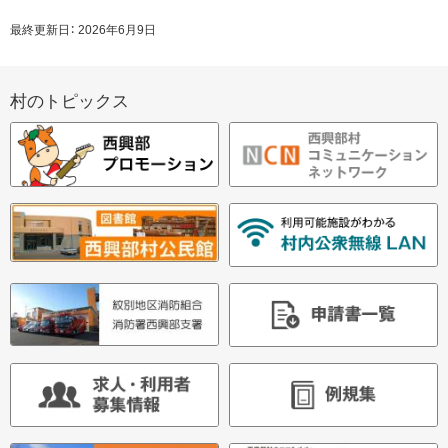
問
ペ
い
最終更新日：
2026年6月9日
ー
合
せ
ジ
サ
先・
の
村のトピックス
担
イ
ト
当
ッ
ド
窓
プ
口
・
へ
戻
メ
る
ニ
ュ
ー