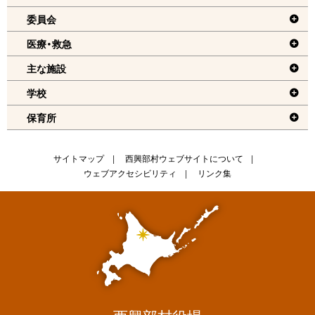
る
委員会
機
医療・救急
能
メ
主な施設
ニ
学校
ュ
保育所
ー
へ
戻
サ
サイトマップ
西興部村ウェブサイトについて
る
ウェブアクセシビリティ
リンク集
イ
ト
情
報