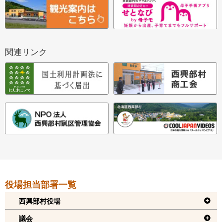
関連リンク
本
役場担当部署一覧
文
へ
西興部村役場
戻
議会