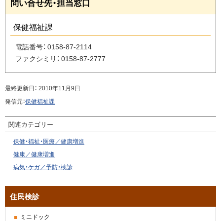
問い合せ先・担当窓口
問
ー
い
ジ
合
保健福祉課
せ
の
先・
ト
電話番号：
0158-87-2114
担
ッ
ファクシミリ：
0158-87-2777
当
プ
窓
へ
口
最終更新日：
2010年11月9日
戻
発信元：
保健福祉課
る
関連カテゴリー
保健・福祉・医療／健康増進
健康／健康増進
病気・ケガ／予防・検診
サ
住民検診
イ
ミニドック