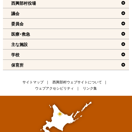
へ
西興部村役場
戻
議会
る
委員会
機
医療・救急
能
メ
主な施設
ニ
学校
ュ
保育所
ー
へ
戻
サ
サイトマップ
西興部村ウェブサイトについて
る
ウェブアクセシビリティ
リンク集
イ
ト
情
報