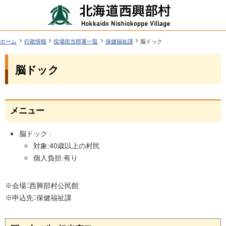
本
北
文
海
へ
道
ツ
現
ホーム
行政情報
役場担当部署一覧
保健福祉課
脳ドック
在
西
ー
位
機
興
脳ドック
置
ル
能
の
部
階
メ
層
村
ペ
ニ
ー
メニュー
行
ジ
ュ
政
内
ー
脳ドック :
目
情
対象:40歳以上の村民
へ
次
報
個人負担:有り
メ
※会場：西興部村公民館
ニ
ュ
※申込先：保健福祉課
ー
ペ