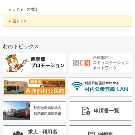
ド
レディース検診
・
脳ドック
メ
ニ
村のトピックス
ュ
ー