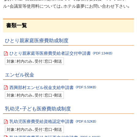
ル・会議室等使用料については、ホテル森夢にお問い合わせ下さい。
ペ
書類一覧
ー
ジ
ひとり親家庭医療費助成制度
の
ト
ひとり親家庭等医療費受給者証交付申請書
（PDF:134KB）
P
ッ
対象：村内のみ、受付：窓口・郵送
D
プ
F
フ
へ
エンゼル祝金
ァ
イ
戻
ル
西興部村エンゼル祝金支給申請書
（PDF:5.59KB）
る
P
対象：村内のみ、受付：窓口・郵送
D
F
フ
乳幼児・子ども医療費助成制度
ァ
イ
ル
乳幼児医療費受給資格認定申請書
（PDF:6.52KB）
P
対象：村内のみ、受付：窓口・郵送
D
F