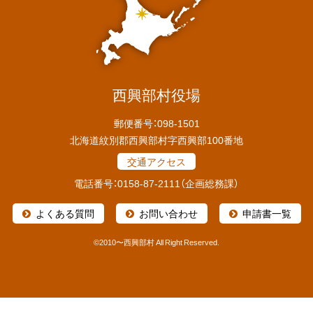
情
報
西興部村役場
郵便番号：098-1501
北海道紋別郡西興部村字西興部100番地
交通アクセス
電話番号：0158-87-2111（企画総務課）
よくある質問
お問い合わせ
申請書一覧
©
2010〜西興部村 All Right Reserved.
本