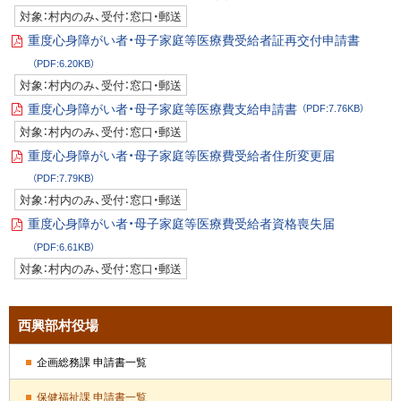
P
対象：村内のみ、受付：窓口・郵送
D
F
重度心身障がい者・母子家庭等医療費受給者証再交付申請書
フ
P
ァ
（PDF:6.20KB）
D
イ
F
ル
対象：村内のみ、受付：窓口・郵送
フ
ァ
重度心身障がい者・母子家庭等医療費支給申請書
（PDF:7.76KB）
イ
P
ル
対象：村内のみ、受付：窓口・郵送
D
F
重度心身障がい者・母子家庭等医療費受給者住所変更届
フ
P
ァ
（PDF:7.79KB）
D
イ
F
ル
対象：村内のみ、受付：窓口・郵送
フ
ァ
重度心身障がい者・母子家庭等医療費受給者資格喪失届
イ
P
ル
（PDF:6.61KB）
D
F
対象：村内のみ、受付：窓口・郵送
フ
ァ
イ
ル
サ
西興部村役場
イ
企画総務課 申請書一覧
ド
保健福祉課 申請書一覧