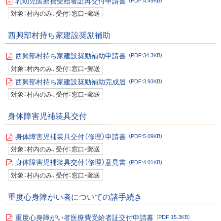
乳幼児医療費受給者証再交付申請書
（PDF:4.49KB）
フ
P
ァ
対象：村内のみ、受付：窓口・郵送
D
イ
F
ル
フ
西興部村持ち家建設奨励補助
ァ
イ
ル
西興部村持ち家建設奨励補助申請書
（PDF:34.3KB）
P
対象：村内のみ、受付：窓口・郵送
D
F
西興部村持ち家建設奨励補助完成届
（PDF:3.93KB）
フ
P
ァ
対象：村内のみ、受付：窓口・郵送
D
イ
F
ル
フ
身体障害児補装具交付
ァ
イ
ル
身体障害児補装具交付（修理）申請書
（PDF:5.09KB）
P
対象：村内のみ、受付：窓口・郵送
D
F
身体障害児補装具交付（修理）意見書
（PDF:4.01KB）
フ
P
ァ
対象：村内のみ、受付：窓口・郵送
D
イ
F
ル
フ
重度心身障がい者についての諸手続き
ァ
イ
ル
重度心身障がい者医療費受給者証交付申請書
（PDF:15.3KB）