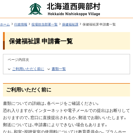
本
北
文
海
へ
道
ツ
現
ホーム
行政情報
役場担当部署一覧
保健福祉課
保健福祉課 申請書一覧
在
西
ー
位
機
興
保健福祉課 申請書一覧
置
ル
能
の
部
階
メ
層
村
ページ内目次
ニ
行
ご利用いただく前に
書類一覧
ュ
政
ー
情
へ
ご利用いただく前に
報
書類についての詳細は、各ページをご確認ください。
恐れ入りますが、インターネットや電子メールでの提出はお断りして
おりますので、窓口に直接提出されるか、郵送でお願いいたします。
郵送については、申請書によりできない場合もあります。
なお、和室・視聴覚室の使用料については教育委員会へ、プラムホー