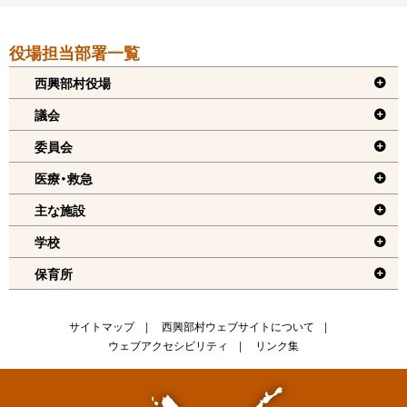
本
役場担当部署一覧
文
へ
西興部村役場
戻
議会
る
委員会
機
医療・救急
能
メ
主な施設
ニ
学校
ュ
保育所
ー
へ
戻
サ
サイトマップ
西興部村ウェブサイトについて
る
ウェブアクセシビリティ
リンク集
イ
ト