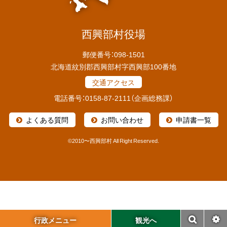
西興部村役場
郵便番号：098-1501
北海道紋別郡西興部村字西興部100番地
交通アクセス
電話番号：0158-87-2111（企画総務課）
よくある質問
お問い合わせ
申請書一覧
©
2010〜西興部村 All Right Reserved.
本
文
へ
機
行政メニュー
観光へ
検
設