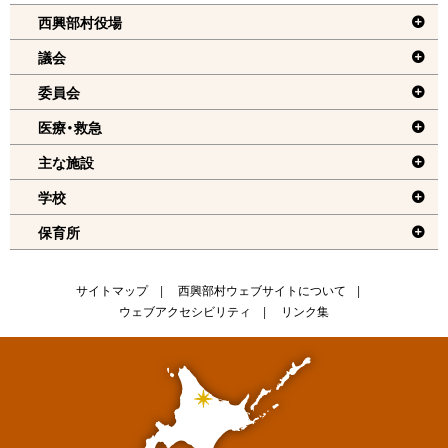
へ
西興部村役場
戻
議会
る
委員会
機
医療・救急
能
メ
主な施設
ニ
学校
ュ
保育所
ー
へ
戻
サ
サイトマップ
西興部村ウェブサイトについて
る
ウェブアクセシビリティ
リンク集
イ
ト
情
報