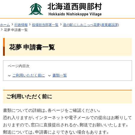
本
北
文
海
へ
道
ツ
現
ホーム
行政情報
役場担当部署一覧
道の駅 にしおこっぺ花夢(産業建設課)
在
花夢 申請書一覧
西
ー
位
機
興
置
花夢 申請書一覧
ル
能
の
部
階
メ
層
村
ニ
ページ内目次
行
ュ
ご利用いただく前に
書類一覧
政
ー
情
へ
報
ご利用いただく前に
書類についての詳細は、各ページをご確認ください。
恐れ入りますが、インターネットや電子メールでの提出はお断りして
おりますので、窓口に直接提出されるか、郵送でお願いいたします。
郵送については、申請書によりできない場合もあります。