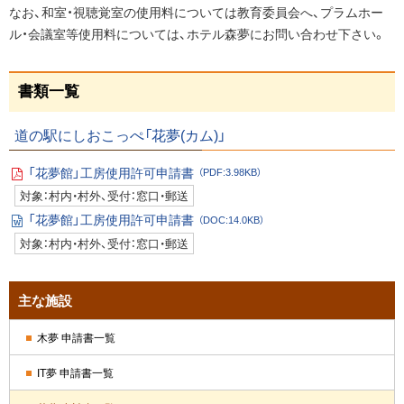
なお、和室・視聴覚室の使用料については教育委員会へ、プラムホー
ル・会議室等使用料については、ホテル森夢にお問い合わせ下さい。
ペ
書類一覧
ー
ジ
道の駅にしおこっぺ「花夢(カム)」
の
ト
「花夢館」工房使用許可申請書
（PDF:3.98KB）
P
ッ
対象：村内・村外、受付：窓口・郵送
D
プ
F
「花夢館」工房使用許可申請書
（DOC:14.0KB）
フ
へ
W
ァ
対象：村内・村外、受付：窓口・郵送
or
イ
戻
d
ル
フ
る
ァ
サ
主な施設
イ
ル
イ
木夢 申請書一覧
ド
IT夢 申請書一覧
・