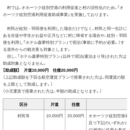
せ
村では、オホーツク紋別空港の利用促進と村の活性化のため、「オ
先・
ホーツク紋別空港利用促進助成事業」を実施しております。
担
当
窓
村民が紋別－羽田便を利用した場合だけでなく、村民と同一生計に
口
ある生徒や学生がお盆や正月などに村に帰省する場合や、紋別－羽田
便を利用し「ホテル森夢特別プラン」で宿泊（事前に予約が必要。）す
る道外からの観光客も対象とします。
但し、「ホテル森夢特別プラン」以外で宿泊(素泊まり等)された方は
助成対象となりません。
【助成額】 片道10,000円 往復20,000円
（上記助成額を下回る航空運賃プランで搭乗された方は、同運賃の額
を上限として助成します。）
（小児運賃で搭乗された方は、半額の助成となります。）
区分
片道
往復
村民等
10,000円
20,000円
オホーツク紋別空港発
且つ下記のいずれかに
(1)村内に住所を有す