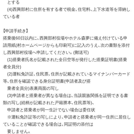
とする
(4)西興部村に住所を有する者で税金、住宅料、上下水道等を滞納し
ている者
【申請手続き】
搭乗後60日以内に、西興部村役場やホテル森夢に備え付けている申
請用紙(村ホームページからも印刷可)に記入のうえ、次の書類を添付
し西興部村役場へ申請してください。(郵送可)
(1)搭乗者氏名が記載された全日空等が発行した搭乗証明書(搭乗
者全員分)
(2)運転免許証、住民票、住所が記載されているマイナンバーカード
等、住所を確認できる身分証明書(申請者及び搭
乗者全員分)表裏両面の写し
(3)申請者と搭乗者が異なる場合は、当該親族関係を証明できる書
類の写し(続柄が記載された戸籍謄本、住民票等)、
申請者と搭乗者が同一生計でない場合は委任状
※運転免許証等の写しにより、申請者と搭乗者が同一住所に居住し
ていることが確認できる場合は、同証明の添付は
要しません。