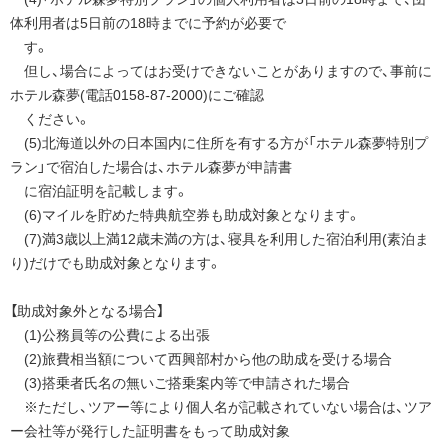
体利用者は5日前の18時までに予約が必要で
す。
但し、場合によってはお受けできないことがありますので、事前に
ホテル森夢(電話0158-87-2000)にご確認
ください。
(5)北海道以外の日本国内に住所を有する方が「ホテル森夢特別プ
ラン」で宿泊した場合は、ホテル森夢が申請書
に宿泊証明を記載します。
(6)マイルを貯めた特典航空券も助成対象となります。
(7)満3歳以上満12歳未満の方は、寝具を利用した宿泊利用(素泊ま
り)だけでも助成対象となります。
【助成対象外となる場合】
(1)公務員等の公費による出張
(2)旅費相当額について西興部村から他の助成を受ける場合
(3)搭乗者氏名の無いご搭乗案内等で申請された場合
※ただし、ツアー等により個人名が記載されていない場合は、ツア
ー会社等が発行した証明書をもって助成対象