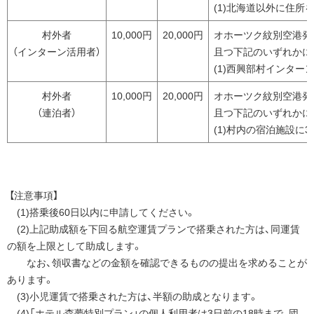
(1)北海道以外に住
村外者
10,000円
20,000円
オホーツク紋別空港発
（インターン活用者）
且つ下記のいずれかに
(1)西興部村インタ
村外者
10,000円
20,000円
オホーツク紋別空港発
（連泊者）
且つ下記のいずれかに
(1)村内の宿泊施設に
【注意事項】
(1)搭乗後60日以内に申請してください。
(2)上記助成額を下回る航空運賃プランで搭乗された方は、同運賃
の額を上限として助成します。
なお、領収書などの金額を確認できるものの提出を求めることが
あります。
(3)小児運賃で搭乗された方は、半額の助成となります。
(4)「ホテル森夢特別プラン」の個人利用者は3日前の18時まで、団