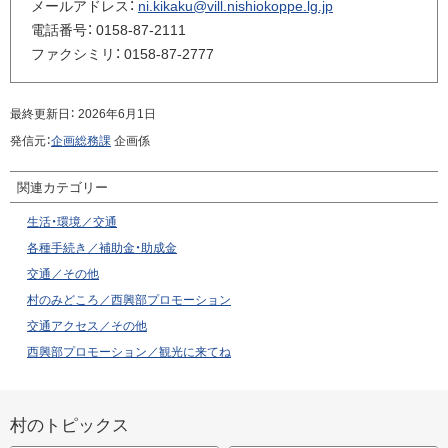
ト
メールアドレス：
ni.kikaku@vill.nishiokoppe.lg.jp
ッ
電話番号：
0158-87-2111
プ
ファクシミリ：
0158-87-2777
へ
戻
最終更新日：
2026年6月1日
る
発信元：
企画総務課
企画係
関連カテゴリー
生活・環境／交通
各種手続き／補助金・助成金
交通／その他
村のみどころ／西興部プロモーション
交通アクセス／その他
西興部プロモーション／観光に来てね
サ
村のトピックス
イ