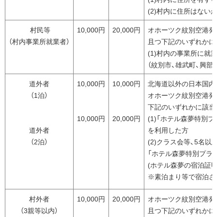
(2)村内に住所はない
村民等
10,000円
20,000円
オホーツク紋別空港発
（村内事業所就業者）
且つ下記のいずれかに
(1)村内の事業所に就
（紋別市、雄武町、興部
道外者
10,000円
10,000円
北海道以外の日本国内
（1泊）
オホーツク紋別空港発
下記のいずれかに該当
10,000円
20,000円
(1)「ホテル森夢特別プ
道外者
を利用した方
（2泊）
(2)クラス会等、5名
「ホテル森夢特別プラ
(ホテル森夢の宿泊証明
※素泊まり等で宿泊さ
村外者
10,000円
20,000円
オホーツク紋別空港発
（3親等以内）
且つ下記のいずれかに