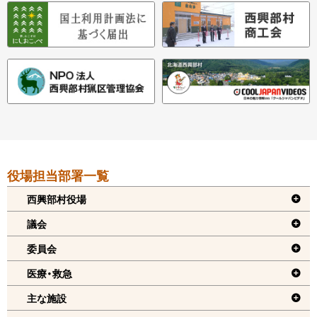
本
役場担当部署一覧
文
へ
西興部村役場
戻
議会
る
委員会
機
医療・救急
能
メ
主な施設
ニ