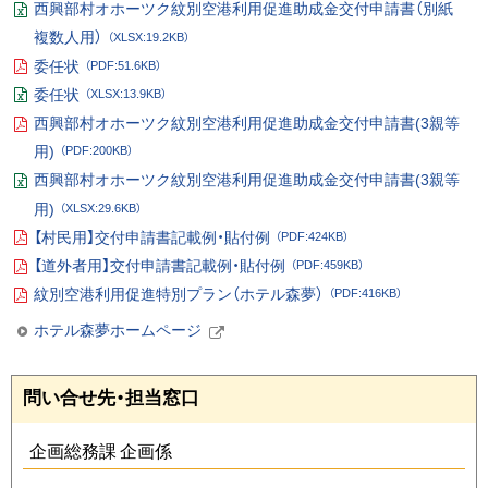
ル
西興部村オホーツク紋別空港利用促進助成金交付申請書（別紙
フ
E
ァ
複数人用）
（XLSX:19.2KB）
xc
イ
el
ル
委任状
（PDF:51.6KB）
フ
P
ァ
委任状
（XLSX:13.9KB）
D
イ
E
F
ル
西興部村オホーツク紋別空港利用促進助成金交付申請書(3親等
xc
フ
P
el
ァ
用)
（PDF:200KB）
D
フ
イ
F
ァ
ル
西興部村オホーツク紋別空港利用促進助成金交付申請書(3親等
フ
イ
E
ァ
ル
用)
（XLSX:29.6KB）
xc
イ
el
ル
【村民用】交付申請書記載例・貼付例
（PDF:424KB）
フ
P
ァ
【道外者用】交付申請書記載例・貼付例
（PDF:459KB）
D
イ
P
F
ル
紋別空港利用促進特別プラン（ホテル森夢）
（PDF:416KB）
D
フ
P
F
ァ
D
ホテル森夢ホームページ
フ
イ
F
ァ
ル
（
フ
イ
外
ァ
ル
部
ペ
イ
問い合せ先・担当窓口
サ
ル
ー
イ
ト
ジ
企画総務課 企画係
）
の