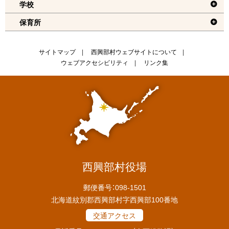
学校
ュ
保育所
ー
へ
戻
サ
サイトマップ
西興部村ウェブサイトについて
る
ウェブアクセシビリティ
リンク集
イ
ト
情
報
西興部村役場
郵便番号：098-1501
北海道紋別郡西興部村字西興部100番地
交通アクセス