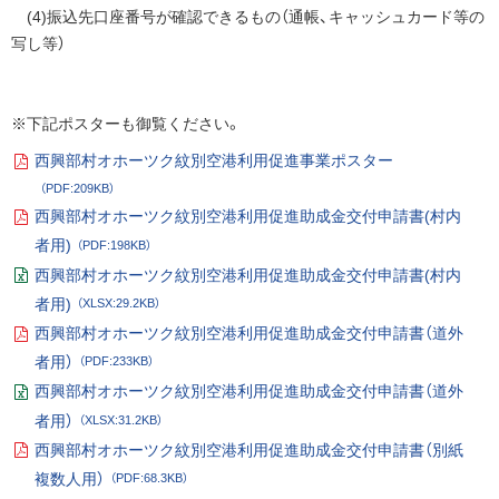
(4)振込先口座番号が確認できるもの（通帳、キャッシュカード等の
写し等）
※下記ポスターも御覧ください。
西興部村オホーツク紋別空港利用促進事業ポスター
P
（PDF:209KB）
D
F
西興部村オホーツク紋別空港利用促進助成金交付申請書(村内
フ
P
ァ
者用)
（PDF:198KB）
D
イ
F
ル
西興部村オホーツク紋別空港利用促進助成金交付申請書(村内
フ
E
ァ
者用)
（XLSX:29.2KB）
xc
イ
el
ル
西興部村オホーツク紋別空港利用促進助成金交付申請書（道外
フ
P
ァ
者用）
（PDF:233KB）
D
イ
F
ル
西興部村オホーツク紋別空港利用促進助成金交付申請書（道外
フ
E
ァ
者用）
（XLSX:31.2KB）
xc
イ
el
ル
西興部村オホーツク紋別空港利用促進助成金交付申請書（別紙
フ
P
ァ
複数人用）
（PDF:68.3KB）
D
イ
F