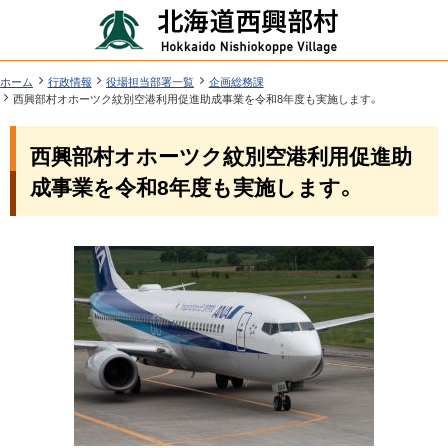
本
北
文
海
へ
道
ツ
現
ホーム
行政情報
役場担当部署一覧
企画総務課
在
西興部村オホーツク紋別空港利用促進助成事業を令和8年度も実施します。
西
ー
位
機
興
置
西興部村オホーツク紋別空港利用促進助
ル
能
の
部
階
メ
成事業を令和8年度も実施します。
層
村
ニ
行
ュ
ペ
政
ー
ー
情
ジ
へ
内
報
目
次
問
い
合