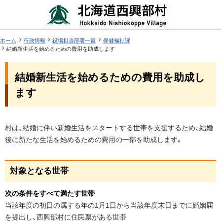
本
北
文
海
へ
道
ツ
現
ホーム
行政情報
役場担当部署一覧
保健福祉課
在
結婚新生活を始めるための費用を助成します
西
ー
位
機
興
置
結婚新生活を始めるための費用を助成し
ル
能
の
部
階
メ
ます
層
村
ニ
行
ュ
ペ
政
村は、結婚に伴い新婚生活をスタートする世帯を支援するため、結婚
ー
ー
後に新たな生活を始めるための費用の一部を助成します。
情
ジ
へ
内
報
目
対象となる世帯
次
次の条件をすべて満たす世帯
対
当該年度の初日の属する年の1月1日から当該年度末日までに婚姻届
象
を提出し、西興部村に住民票がある世帯
と