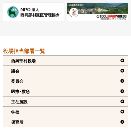
本
役場担当部署一覧
文
へ
西興部村役場
戻
議会
る
委員会
機
医療・救急
能
メ
主な施設
ニ
学校
ュ
保育所
ー
へ