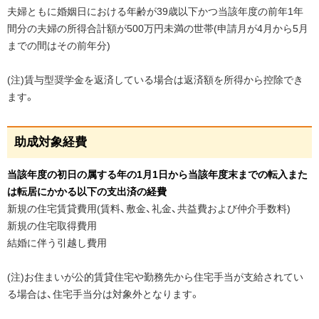
な
夫婦ともに婚姻日における年齢が39歳以下かつ当該年度の前年1年
る
間分の夫婦の所得合計額が500万円未満の世帯(申請月が4月から5月
世
までの間はその前年分)
帯
(注)賃与型奨学金を返済している場合は返済額を所得から控除でき
助
ます。
成
対
象
ペ
助成対象経費
経
ー
費
ジ
当該年度の初日の属する年の1月1日から当該年度末までの転入また
の
助
は転居にかかる以下の支出済の経費
ト
成
新規の住宅賃貸費用(賃料、敷金、礼金、共益費および仲介手数料)
限
ッ
新規の住宅取得費用
度
プ
結婚に伴う引越し費用
額
へ
戻
(注)お住まいが公的賃貸住宅や勤務先から住宅手当が支給されてい
申
る
請
る場合は、住宅手当分は対象外となります。
期