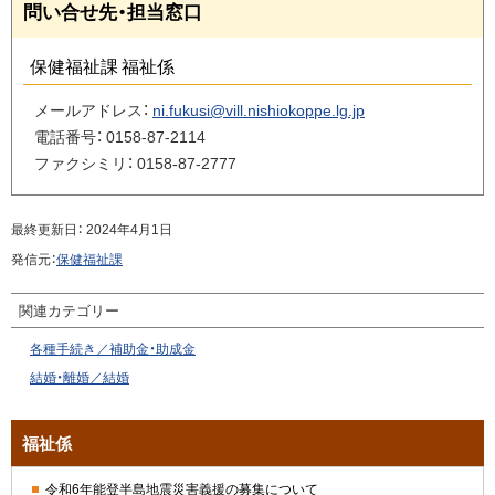
ペ
問い合せ先・担当窓口
ト
ー
ッ
ジ
保健福祉課 福祉係
プ
の
へ
ト
メールアドレス：
ni.fukusi@vill.nishiokoppe.lg.jp
戻
ッ
電話番号：
0158-87-2114
る
プ
ファクシミリ：
0158-87-2777
へ
戻
最終更新日：
2024年4月1日
る
発信元：
保健福祉課
関連カテゴリー
各種手続き／補助金・助成金
結婚・離婚／結婚
サ
福祉係
イ
令和6年能登半島地震災害義援の募集について