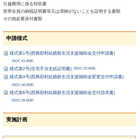
戻
引越費用に係る領収書
せ
る
世帯全員の納税証明書等又は滞納がないことを証明する書類
先・
その他必要添付書類
担
当
窓
ペ
申請様式
口
ー
ジ
様式第1号(西興部村結婚新生活支援補助金交付申請書)
の
W
（DOC:41.0KB）
or
ト
d
様式第2号(住宅手当支給証明書)
（DOC:33.5KB）
フ
ッ
W
ァ
様式第4号(西興部村結婚新生活支援補助金変更交付申請書)
or
プ
イ
W
d
ル
（DOC:40.0KB）
or
フ
へ
d
ァ
様式第6号(西興部村結婚新生活支援補助金交付請求書)
戻
フ
イ
W
ァ
ル
（DOC:39.0KB）
る
or
イ
d
ル
フ
ァ
ペ
実施計画
イ
ー
ル
ジ
の