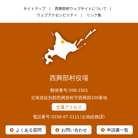
戻
サ
サイトマップ
西興部村ウェブサイトについて
る
ウェブアクセシビリティ
リンク集
イ
ト
情
報
西興部村役場
郵便番号：098-1501
北海道紋別郡西興部村字西興部100番地
交通アクセス
電話番号：0158-87-2111（企画総務課）
よくある質問
お問い合わせ
申請書一覧