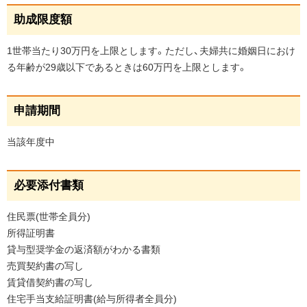
間
ペ
助成限度額
ー
必
ジ
要
1世帯当たり30万円を上限とします。ただし、夫婦共に婚姻日におけ
添
の
る年齢が29歳以下であるときは60万円を上限とします。
付
ト
書
ッ
ペ
類
申請期間
プ
ー
へ
申
ジ
当該年度中
戻
請
の
る
様
ト
式
ペ
必要添付書類
ッ
ー
プ
実
ジ
住民票(世帯全員分)
へ
施
の
所得証明書
計
戻
ト
画
貸与型奨学金の返済額がわかる書類
る
ッ
売買契約書の写し
プ
問
賃貸借契約書の写し
い
へ
住宅手当支給証明書(給与所得者全員分)
合