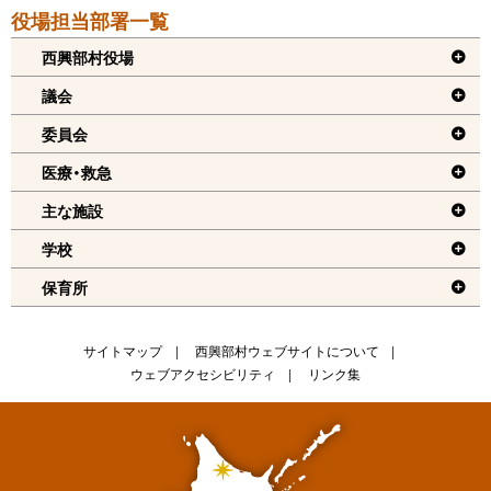
本
役場担当部署一覧
文
へ
西興部村役場
戻
議会
る
委員会
機
医療・救急
能
メ
主な施設
ニ
学校
ュ
保育所
ー
へ
戻
サ
サイトマップ
西興部村ウェブサイトについて
る
ウェブアクセシビリティ
リンク集
イ
ト
情
報