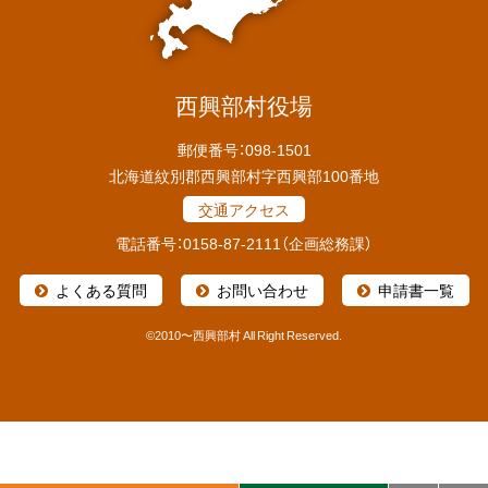
西興部村役場
郵便番号：098-1501
北海道紋別郡西興部村字西興部100番地
交通アクセス
電話番号：0158-87-2111（企画総務課）
よくある質問
お問い合わせ
申請書一覧
©
2010〜西興部村 All Right Reserved.
本
文