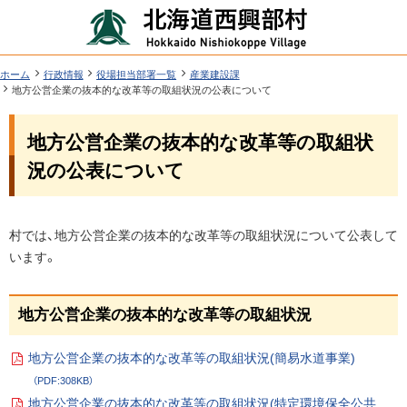
本
北
文
海
へ
道
ツ
現
ホーム
行政情報
役場担当部署一覧
産業建設課
在
地方公営企業の抜本的な改革等の取組状況の公表について
西
ー
位
機
興
置
地方公営企業の抜本的な改革等の取組状
ル
能
の
部
階
メ
況の公表について
層
村
ニ
行
ュ
ペ
政
村では、地方公営企業の抜本的な改革等の取組状況について公表して
ー
ー
います。
情
ジ
へ
内
報
目
地方公営企業の抜本的な改革等の取組状況
次
地方公営企業の抜本的な改革等の取組状況(簡易水道事業)
地
P
方
（PDF:308KB）
D
F
公
地方公営企業の抜本的な改革等の取組状況(特定環境保全公共