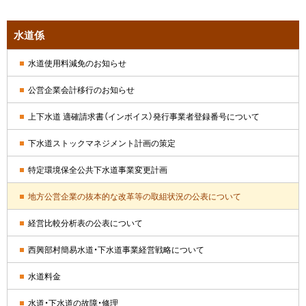
先・
担
サ
当
水道係
窓
イ
口
水道使用料減免のお知らせ
ド
公営企業会計移行のお知らせ
・
上下水道 適確請求書（インボイス）発行事業者登録番号について
メ
下水道ストックマネジメント計画の策定
ニ
特定環境保全公共下水道事業変更計画
ュ
地方公営企業の抜本的な改革等の取組状況の公表について
ー
経営比較分析表の公表について
西興部村簡易水道・下水道事業経営戦略について
水道料金
水道・下水道の故障・修理