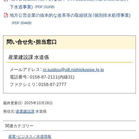
フ
営
P
ァ
下水道事業)
（PDF:311KB）
D
イ
企
F
ル
地方公営企業の抜本的な改革等の取組状況（個別排水処理事業)
業
フ
P
ァ
の
（PDF:304KB）
D
イ
F
抜
ル
フ
本
ァ
ペ
問い合せ先・担当窓口
イ
的
ー
ル
な
ジ
改
産業建設課 水道係
の
革
ト
メールアドレス：
ni.suidou@vill.nishiokoppe.lg.jp
等
の
ッ
電話番号：
0158-87-2111(内線31)
取
プ
ファクシミリ：
0158-87-2777
組
へ
状
戻
況
最終更新日：
2025年10月28日
る
発信元：
産業建設課
水道係
問
い
関連カテゴリー
合
せ
産業・ビジネス／水道情報