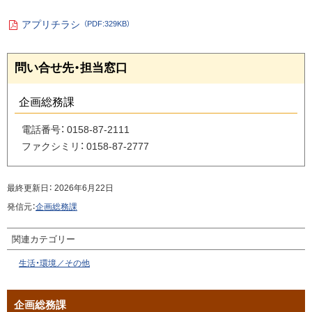
せ
先・
アプリチラシ
（PDF:329KB）
P
担
D
当
F
ペ
問い合せ先・担当窓口
フ
窓
ァ
ー
口
イ
ジ
ル
企画総務課
の
ト
電話番号：
0158-87-2111
ッ
ファクシミリ：
0158-87-2777
プ
へ
最終更新日：
2026年6月22日
戻
発信元：
企画総務課
る
関連カテゴリー
生活・環境／その他
サ
企画総務課