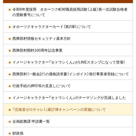
イ
令和9年度採用 オホーツク町村職員採用試験（上級）第一次試験合格者
の受験番号について
ド
・
オホーツクキャラクターカード（第2弾）について
メ
西興部村情報セキュリティ基本方針
ニ
西興部村開村100周年記念事業
ュ
イメージキャラクター「セトウシくん」がLINEスタンプになって登場！
ー
西興部村（一般会計）の適格請求書（インボイス）発行事業者登録について
行政手続の押印等の見直しについて
イメージキャラクター「セトウシくん」のテーマソングが完成しました
『北海道ゼロチャレ！』家計簿キャンペーンの実施について
企画総務課 申請書一覧
財政係