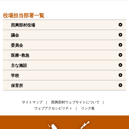
本
役場担当部署一覧
文
へ
西興部村役場
戻
議会
る
委員会
機
医療・救急
能
メ
主な施設
ニ
学校
ュ
保育所
ー
へ
戻
サ
サイトマップ
西興部村ウェブサイトについて
る
ウェブアクセシビリティ
リンク集
イ
ト
情