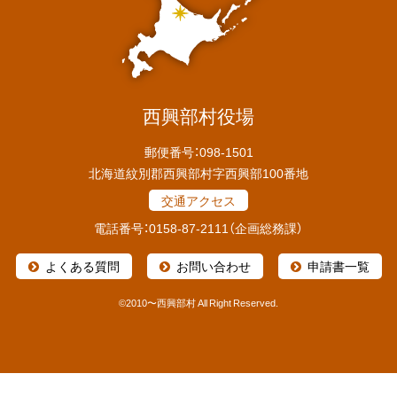
報
西興部村役場
郵便番号：098-1501
北海道紋別郡西興部村字西興部100番地
交通アクセス
電話番号：0158-87-2111（企画総務課）
よくある質問
お問い合わせ
申請書一覧
©
2010〜西興部村 All Right Reserved.
本