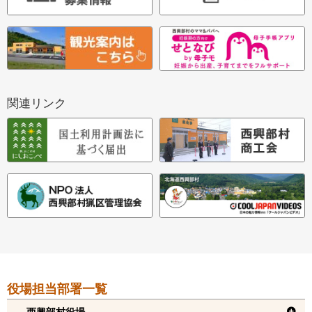
関連リンク
本
役場担当部署一覧
文
へ
西興部村役場