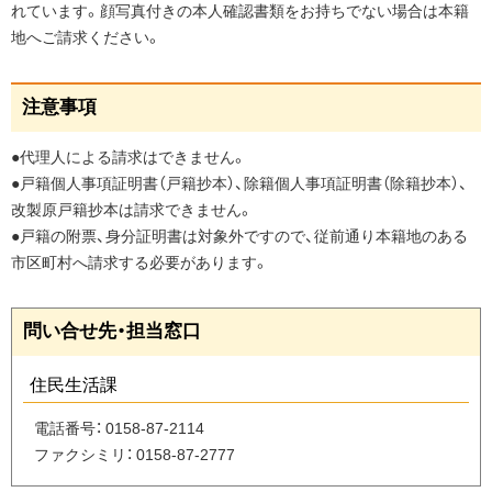
ト
れています。顔写真付きの本人確認書類をお持ちでない場合は本籍
ッ
地へご請求ください。
プ
へ
ペ
注意事項
戻
ー
る
ジ
●代理人による請求はできません。
の
●戸籍個人事項証明書（戸籍抄本）、除籍個人事項証明書（除籍抄本）、
ト
改製原戸籍抄本は請求できません。
ッ
●戸籍の附票、身分証明書は対象外ですので、従前通り本籍地のある
プ
市区町村へ請求する必要があります。
へ
戻
ペ
問い合せ先・担当窓口
る
ー
ジ
住民生活課
の
ト
電話番号：
0158-87-2114
ッ
ファクシミリ：
0158-87-2777
プ