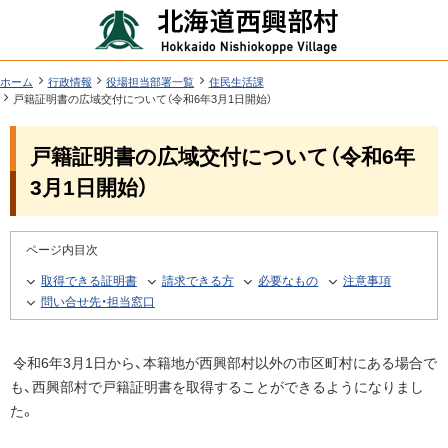
本
北
文
海
へ
道
ツ
現
ホーム
行政情報
役場担当部署一覧
住民生活課
在
戸籍証明書の広域交付について（令和6年3月1日開始）
西
ー
位
機
興
置
戸籍証明書の広域交付について（令和6年
ル
能
の
部
階
メ
3月1日開始）
層
村
ニ
行
ュ
ページ内目次
政
ー
取得できる証明書
請求できる方
必要なもの
注意事項
情
へ
問い合せ先・担当窓口
報
令和6年3月1日から、本籍地が西興部村以外の市区町村にある場合で
も、西興部村で戸籍証明書を取得することができるようになりまし
た。