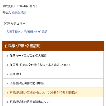
へ
最終更新日：
2024年3月7日
戻
発信元：
住民生活課
る
関連カテゴリー
各種手続き／戸籍謄抄本・住民票
サ
住民票・戸籍・各種証明
イ
住基カード及び公的個人認証
ド
住民票・戸籍の交付請求方法と本人確認について
・
印鑑登録
メ
印鑑登録証明書の交付申請
ニ
戸籍証明書の広域交付について（令和6年3月1日開始）
ュ
戸籍証明書の第三者請求について
ー