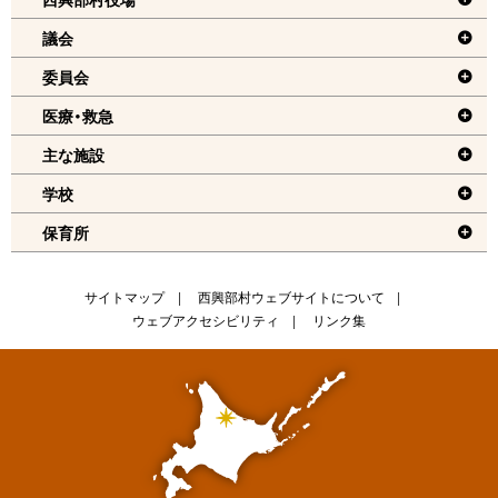
戻
議会
る
委員会
機
医療・救急
能
メ
主な施設
ニ
学校
ュ
保育所
ー
へ
戻
サ
サイトマップ
西興部村ウェブサイトについて
る
ウェブアクセシビリティ
リンク集
イ
ト
情
報