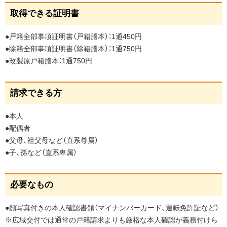
取得できる証明書
●戸籍全部事項証明書（戸籍謄本）：1通450円
●除籍全部事項証明書（除籍謄本）：1通750円
●改製原戸籍謄本：1通750円
ペ
請求できる方
ー
ジ
●本人
の
●配偶者
ト
●父母、祖父母など（直系尊属）
ッ
●子、孫など（直系卑属）
プ
へ
ペ
必要なもの
戻
ー
る
ジ
●顔写真付きの本人確認書類（マイナンバーカード、運転免許証など）
の
※広域交付では通常の戸籍請求よりも厳格な本人確認が義務付けら