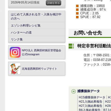
2026年05月14日現在
詳細を見る
捕獲頭数：198頭
捕獲成功率：97％
CPUE：2.05
はじめて入猟される方・入猟を検討中
SPUE：87.92
の方へ
エゾシカ料理レシピ集
お問い合せ先
ハンターへの道
リンク集
特定非営利活動法
NPO法人 西興部村猟区管理協会
公式Instagram
住所：〒098-15
電話：0158-87-218
ファックス：0158-8
北海道西興部村ウェブサイト
捕獲個体データ
H15捕獲個体データ
H
H21入猟結果報告
H2
H27入猟結果報告
H2
R6入猟結果報告
R7