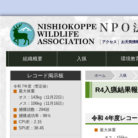
アクセス
お天気情
組織概要
入猟
環境教
レコード掲示板
ホーム
入猟
令和 7年度（暫定値）
R4入猟結果
最大体重
オス：143kg（11月22日）
メス：106kg（11月16日）
捕獲頭数：294頭
捕獲成功率：99％
令和 4年度レコ
CPUE：2.15
SPUE：38.45
最大体重
オス：155kg