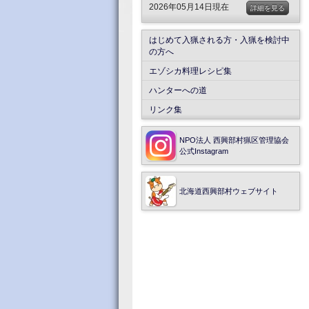
2026年05月14日現在
詳細を見る
はじめて入猟される方・入猟を検討中
の方へ
エゾシカ料理レシピ集
ハンターへの道
リンク集
NPO法人 西興部村猟区管理協会
公式Instagram
北海道西興部村ウェブサイト