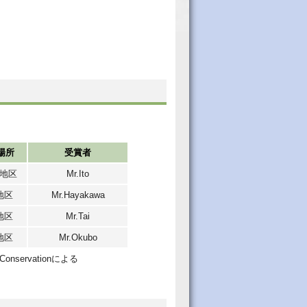
場所
受賞者
子地区
Mr.Ito
地区
Mr.Hayakawa
地区
Mr.Tai
地区
Mr.Okubo
e Conservationによる