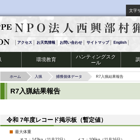
文字
アクセス
お天気情報
お問い合わせ
サイトマップ
English
ハンティングスク
猟
環境教育
ール
ホーム
入猟
捕獲個体データ
R7入猟結果報告
R7入猟結果報告
令和 7年度レコード掲示板（暫定値）
最大体重
オス：143kg（11月22日）
メス：106kg（11月16日）