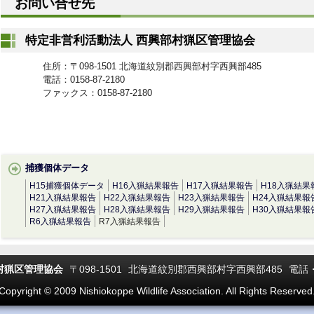
お問い合せ先
特定非営利活動法人 西興部村猟区管理協会
住所：〒098-1501 北海道紋別郡西興部村字西興部485
電話：0158-87-2180
ファックス：0158-87-2180
捕獲個体データ
H15捕獲個体データ
H16入猟結果報告
H17入猟結果報告
H18入猟結果
H21入猟結果報告
H22入猟結果報告
H23入猟結果報告
H24入猟結果報
H27入猟結果報告
H28入猟結果報告
H29入猟結果報告
H30入猟結果報
R6入猟結果報告
R7入猟結果報告
村猟区管理協会
〒098-1501
北海道紋別郡西興部村字西興部485
電話・
Copyright © 2009 Nishiokoppe Wildlife Association. All Rights Reserved