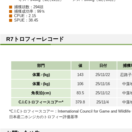
捕獲頭数：294頭
捕獲成功率：99％
CPUE：2.15
SPUE：38.45
R7トロフィーレコード
部門
値
日付
捕獲
体重♂(kg)
143
25/11/22
忍路
体重♀(kg)
106
25/11/16
中藻
角長沿(cm)
83.5
25/11/12
中藻
C.I.Cトロフィースコアー*
379.8
25/11/4
中藻
*C.I.Cトロフィースコアー：International Council for Game and Wildlif
日本産二ホンジカのトロフィー評価基準