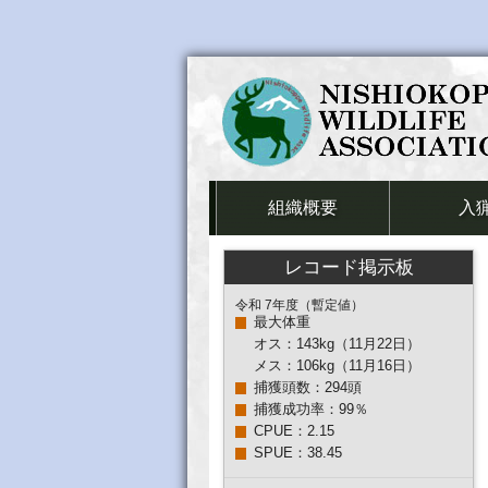
組織概要
入
レコード掲示板
令和 7年度（暫定値）
最大体重
オス：143kg（11月22日）
メス：106kg（11月16日）
捕獲頭数：294頭
捕獲成功率：99％
CPUE：2.15
SPUE：38.45